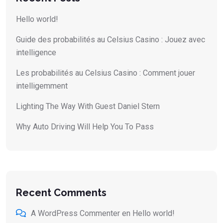
Hello world!
Guide des probabilités au Celsius Casino : Jouez avec
intelligence
Les probabilités au Celsius Casino : Comment jouer
intelligemment
Lighting The Way With Guest Daniel Stern
Why Auto Driving Will Help You To Pass
Recent Comments
A WordPress Commenter
en
Hello world!