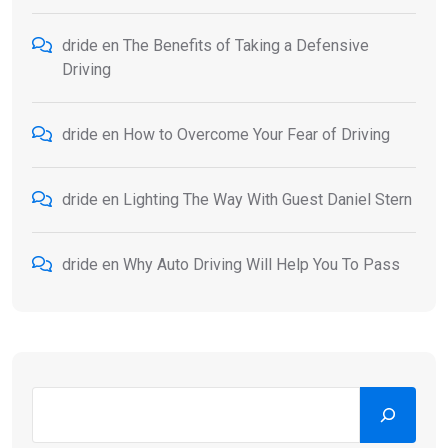
dride
en
The Benefits of Taking a Defensive
Driving
dride
en
How to Overcome Your Fear of Driving
dride
en
Lighting The Way With Guest Daniel Stern
dride
en
Why Auto Driving Will Help You To Pass
Buscar