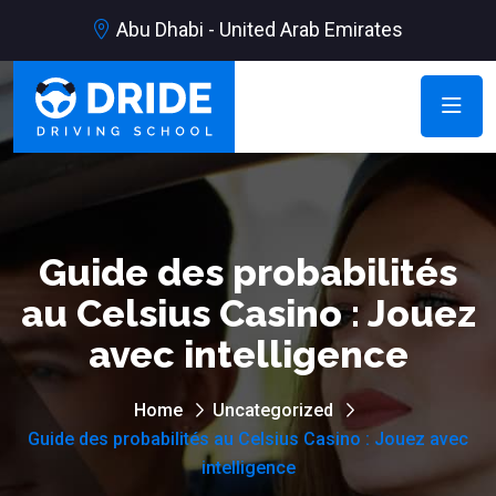
Abu Dhabi - United Arab Emirates
Guide des probabilités
au Celsius Casino : Jouez
avec intelligence
Home
Uncategorized
Guide des probabilités au Celsius Casino : Jouez avec
intelligence